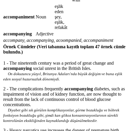
eşlik
eden
accompaniment
Noun
şey,
eşlik,
refakât
accompanying
Adjective
accompany, accompanying, acoompanied, accompaniment
Örnek Cümleler
(Veri tabanına kayıtlı toplam 47 örnek cümle
bulundu.)
1 - The nineteenth century was a period of great change and
accompanying
social unrest in the British Isles.
On dokuzuncu yüzyıl, Britanya Adaları'nda büyük değişim ve buna eşlik
eden sosyal huzursuzluk dönemiydi.
2 - The complications frequently
accompanying
diabetes, such as
impairment of vision and of kidney function, are now thought to
result from the lack of continuous control of blood glucose
concentrations.
Diyabet gibi sık görülen komplikasyonlar, görme bozukluğu ve böbrek
fonksiyon bozukluğu gibi, şimdi kan glikoz konsantrasyonlarının sürekli
kontrolünün eksikliğinden kaynaklandığı düşünülmektedir.
3 - Heavy narcotics use increases the danger of premature birth