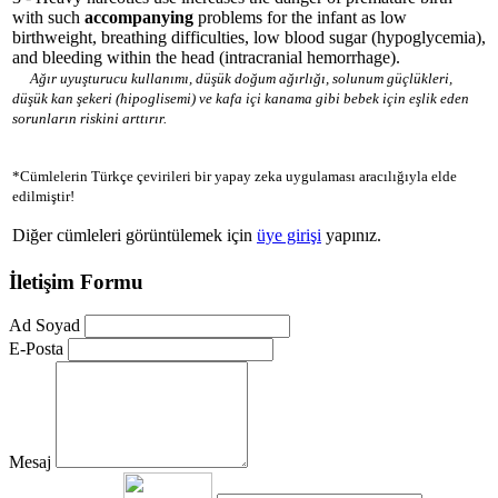
with such
accompanying
problems for the infant as low
birthweight, breathing difficulties, low blood sugar (hypoglycemia),
and bleeding within the head (intracranial hemorrhage).
Ağır uyuşturucu kullanımı, düşük doğum ağırlığı, solunum güçlükleri,
düşük kan şekeri (hipoglisemi) ve kafa içi kanama gibi bebek için eşlik eden
sorunların riskini arttırır.
*Cümlelerin Türkçe çevirileri bir yapay zeka uygulaması aracılığıyla elde
edilmiştir!
Diğer cümleleri görüntülemek için
üye girişi
yapınız.
İletişim Formu
Ad Soyad
E-Posta
Mesaj