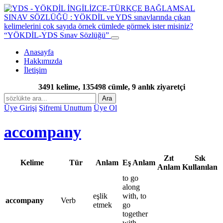
“YÖKDİL-YDS Sınav Sözlüğü”
Anasayfa
Hakkımızda
İletişim
3491 kelime, 135498 cümle, 9 anlık ziyaretçi
Ara
Üye Girişi
Şifremi Unuttum
Üye Ol
accompany
Zıt
Sık
Kelime
Tür
Anlam
Eş Anlam
Anlam
Kullanılan
to go
along
eşlik
with, to
accompany
Verb
etmek
go
together
with