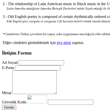
2 - The relationship of Latin American music to Black music in the Uni
Latin Amerika müziğinin Amerika Birleşik Devletleri'ndeki Siyah müziği ile il
3 - Old English poetry is composed of certain rhythmically ordered 
Eski İngiliz şiiri, vurgulu ve vurgusuz 126 hecenin belirli ritmik olarak düz
*Cümlelerin Türkçe çevirileri bir yapay zeka uygulaması aracılığıyla elde edilmi
Diğer cümleleri görüntülemek için
üye girişi
yapınız.
İletişim Formu
Ad Soyad
E-Posta
Mesaj
Güvenlik Kodu
Gönder