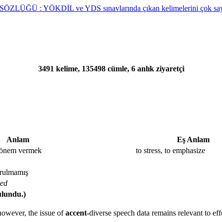
3491 kelime, 135498 cümle, 6 anlık ziyaretçi
Anlam
Eş Anlam
 önem vermek
to stress, to emphasize
urulmamış
ted
ulundu.)
 however, the issue of
accent-
diverse speech data remains relevant to ef