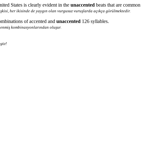
ted States is clearly evident in the
unaccented
beats that are common 
işkisi, her ikisinde de yaygın olan vurgusuz vuruşlarda açıkça görülmektedir.
combinations of accented and
unaccented
126 syllables.
enlenmiş kombinasyonlarından oluşur.
ştir!