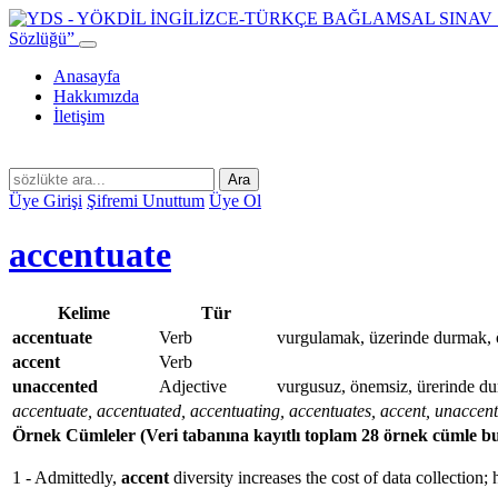
Sözlüğü”
Anasayfa
Hakkımızda
İletişim
Ara
Üye Girişi
Şifremi Unuttum
Üye Ol
accentuate
Kelime
Tür
accentuate
Verb
vurgulamak, üzerinde durmak,
accent
Verb
unaccented
Adjective
vurgusuz, önemsiz, ürerinde d
accentuate, accentuated, accentuating, accentuates, accent, unaccen
Örnek Cümleler
(Veri tabanına kayıtlı toplam 28 örnek cümle b
1 - Admittedly,
accent
diversity increases the cost of data collection;